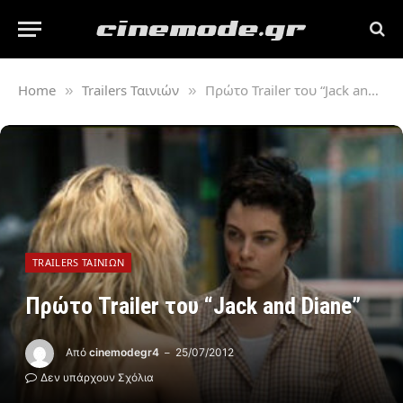
Home
Trailers Ταινιών
Πρώτο Trailer του “Jack and Diane”
»
»
TRAILERS ΤΑΙΝΙΏΝ
Πρώτο Trailer του “Jack and Diane”
Από
cinemodegr4
25/07/2012
Δεν υπάρχουν Σχόλια