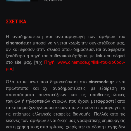
ΣΧΕΤΙΚΑ
Η αναδημοσίευση και αναπαραγωγή των άρθρων του
cinemode.gr
μπορεί να γίνεται χωρίς την συγκατάθεση μας,
αν και εφόσον στην σελίδα όπου δημοσιεύονται αναφέρεται
ξεκάθαρα η πηγή του αυθεντικού άρθρου, με link που οδηγεί
στο site μας. [π.χ
Πηγή: www.cinemode.gr/link-του-αρθρου-
μας
]
Ολα τα κείμενα που δημοσιεύονται στο
cinemode.gr
είναι
πρωτότυπα και όχι αναδημοσιεύσεις, με εξαίρεση τα
αποσπάσματα συνεντεύξεων και τις υποθέσεις-πλοκές
ταινιών ή τηλεοπτικών σειρών, που έχουν μεταφραστεί απο
τα επίσημα ξενόγλωσσα κείμενα των στούντιο παραγωγής ή
τις επίσημες ελληνικές εταιρείες διανομής. Πολλές απο τις
εικόνες των άρθρων είναι δικής μας γραφιστικής δημιουργίας
και η χρήση τους απο τρίτους, χωρίς την απόδοση πηγής δεν