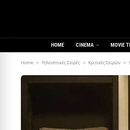
HOME
CINEMA
MOVIE T
Home
Τηλεοπτικές Σειρές
Κριτικές Σειρών
»
»
»