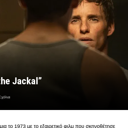
the Jackal”
Σχόλια
ια το 1973 με το εξαιρετικό φιλμ που σκηνοθέτησε