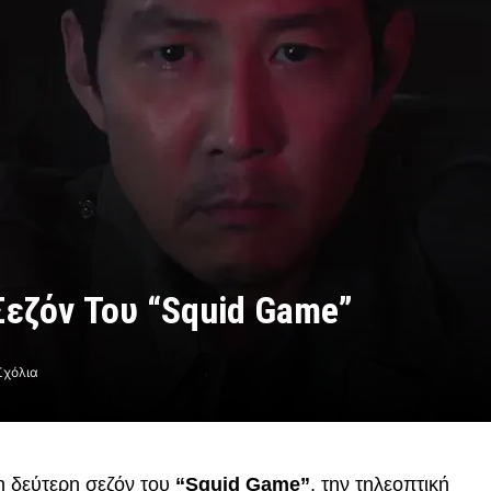
Σεζόν Του “Squid Game”
Σχόλια
η δεύτερη σεζόν του
“Squid Game”
, την τηλεοπτική