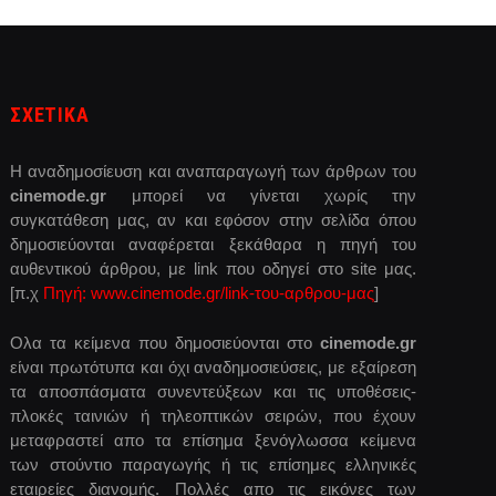
ΣΧΕΤΙΚΑ
Η αναδημοσίευση και αναπαραγωγή των άρθρων του
cinemode.gr
μπορεί να γίνεται χωρίς την
συγκατάθεση μας, αν και εφόσον στην σελίδα όπου
δημοσιεύονται αναφέρεται ξεκάθαρα η πηγή του
αυθεντικού άρθρου, με link που οδηγεί στο site μας.
[π.χ
Πηγή: www.cinemode.gr/link-του-αρθρου-μας
]
Ολα τα κείμενα που δημοσιεύονται στο
cinemode.gr
είναι πρωτότυπα και όχι αναδημοσιεύσεις, με εξαίρεση
τα αποσπάσματα συνεντεύξεων και τις υποθέσεις-
πλοκές ταινιών ή τηλεοπτικών σειρών, που έχουν
μεταφραστεί απο τα επίσημα ξενόγλωσσα κείμενα
των στούντιο παραγωγής ή τις επίσημες ελληνικές
εταιρείες διανομής. Πολλές απο τις εικόνες των