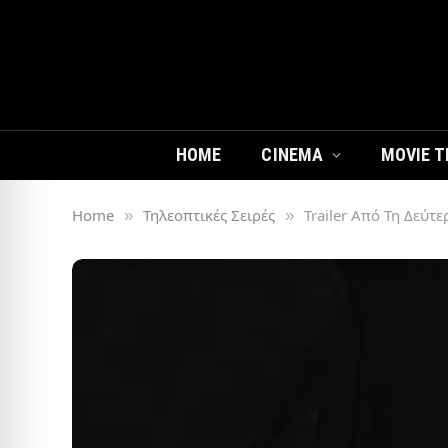
HOME
CINEMA
MOVIE T
Home
Τηλεοπτικές Σειρές
Trailer Από Τη Δεύτ
»
»