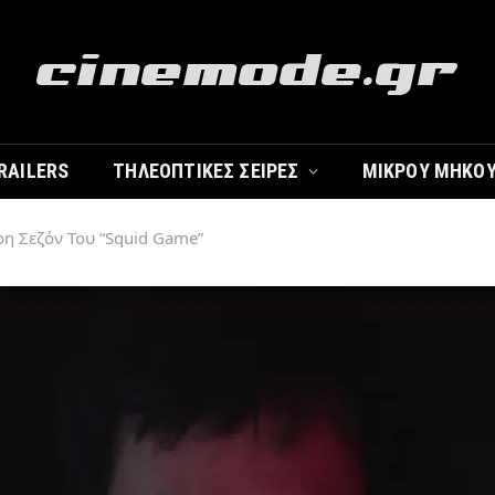
RAILERS
ΤΗΛΕΟΠΤΙΚΈΣ ΣΕΙΡΈΣ
ΜΙΚΡΟΎ ΜΉΚΟ
ερη Σεζόν Του “Squid Game”