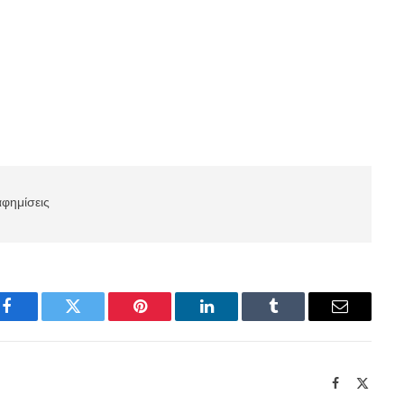
αφημίσεις
Facebook
Twitter
Pinterest
LinkedIn
Tumblr
Email
Facebook
X
(Twitte