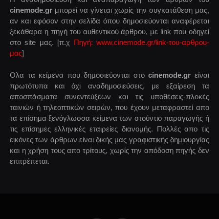
cinemode.gr
μπορεί να γίνεται χωρίς την συγκατάθεση μας,
αν και εφόσον στην σελίδα όπου δημοσιεύονται αναφέρεται
ξεκάθαρα η πηγή του αυθεντικού άρθρου, με link που οδηγεί
στο site μας. [π.χ
Πηγή: www.cinemode.gr/link-του-αρθρου-
μας
]
Ολα τα κείμενα που δημοσιεύονται στο
cinemode.gr
είναι
πρωτότυπα και όχι αναδημοσιεύσεις, με εξαίρεση τα
αποσπάσματα συνεντεύξεων και τις υποθέσεις-πλοκές
ταινιών ή τηλεοπτικών σειρών, που έχουν μεταφραστεί απο
τα επίσημα ξενόγλωσσα κείμενα των στούντιο παραγωγής ή
τις επίσημες ελληνικές εταιρείες διανομής. Πολλές απο τις
εικόνες των άρθρων είναι δικής μας γραφιστικής δημιουργίας
και η χρήση τους απο τρίτους, χωρίς την απόδοση πηγής δεν
επιτρέπεται.