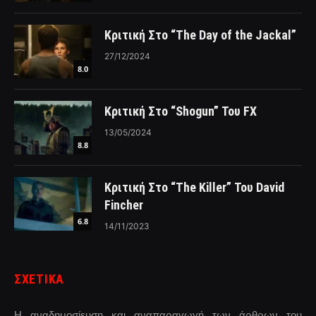
Κριτική Στο “The Day of the Jackal”
27/12/2024
8.0
Κριτική Στο “Shogun” Του FX
13/05/2024
8.8
Κριτική Στο “The Killer” Του David
Fincher
6.8
14/11/2023
ΣΧΕΤΙΚΑ
Η αναδημοσίευση και αναπαραγωγή των άρθρων του