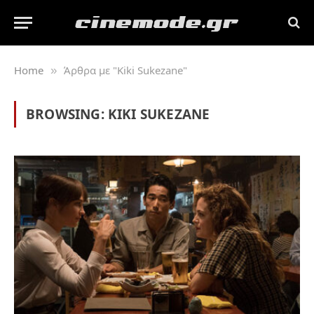
Home
Άρθρα με "Kiki Sukezane"
»
BROWSING:
KIKI SUKEZANE