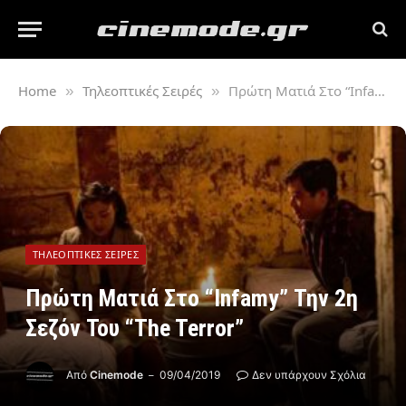
Home
Τηλεοπτικές Σειρές
Πρώτη Ματιά Στο “Infamy” Την 2η Σεζόν Του “The Terror”
»
»
ΤΗΛΕΟΠΤΙΚΈΣ ΣΕΙΡΈΣ
Πρώτη Ματιά Στο “Infamy” Την 2η
Σεζόν Του “The Terror”
Από
Cinemode
09/04/2019
Δεν υπάρχουν Σχόλια