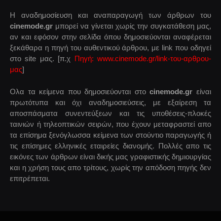
Η αναδημοσίευση και αναπαραγωγή των άρθρων του
cinemode.gr
μπορεί να γίνεται χωρίς την συγκατάθεση μας,
αν και εφόσον στην σελίδα όπου δημοσιεύονται αναφέρεται
ξεκάθαρα η πηγή του αυθεντικού άρθρου, με link που οδηγεί
στο site μας. [π.χ
Πηγή: www.cinemode.gr/link-του-αρθρου-
μας
]
Ολα τα κείμενα που δημοσιεύονται στο
cinemode.gr
είναι
πρωτότυπα και όχι αναδημοσιεύσεις, με εξαίρεση τα
αποσπάσματα συνεντεύξεων και τις υποθέσεις-πλοκές
ταινιών ή τηλεοπτικών σειρών, που έχουν μεταφραστεί απο
τα επίσημα ξενόγλωσσα κείμενα των στούντιο παραγωγής ή
τις επίσημες ελληνικές εταιρείες διανομής. Πολλές απο τις
εικόνες των άρθρων είναι δικής μας γραφιστικής δημιουργίας
και η χρήση τους απο τρίτους, χωρίς την απόδοση πηγής δεν
επιτρέπεται.