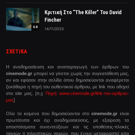
Κριτική Στο “The Killer” Του David
Fincher
6.8
14/11/2023
ΣΧΕΤΙΚΑ
Η αναδημοσίευση και αναπαραγωγή των άρθρων του
cinemode.gr
μπορεί να γίνεται χωρίς την συγκατάθεση μας,
αν και εφόσον στην σελίδα όπου δημοσιεύονται αναφέρεται
ξεκάθαρα η πηγή του αυθεντικού άρθρου, με link που οδηγεί
στο site μας. [π.χ
Πηγή: www.cinemode.gr/link-του-αρθρου-
μας
]
Ολα τα κείμενα που δημοσιεύονται στο
cinemode.gr
είναι
πρωτότυπα και όχι αναδημοσιεύσεις, με εξαίρεση τα
αποσπάσματα συνεντεύξεων και τις υποθέσεις-πλοκές
ταινιών ή τηλεοπτικών σειρών, που έχουν μεταφραστεί απο