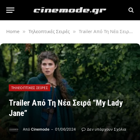
Home
Τηλεοπτικές Σειρές
Trailer Από Τη Νέα Σειρά “My Lady Jane”
»
»
ΤΗΛΕΟΠΤΙΚΈΣ ΣΕΙΡΈΣ
Trailer Από Τη Νέα Σειρά “My Lady
Jane”
Από
Cinemode
01/06/2024
Δεν υπάρχουν Σχόλια