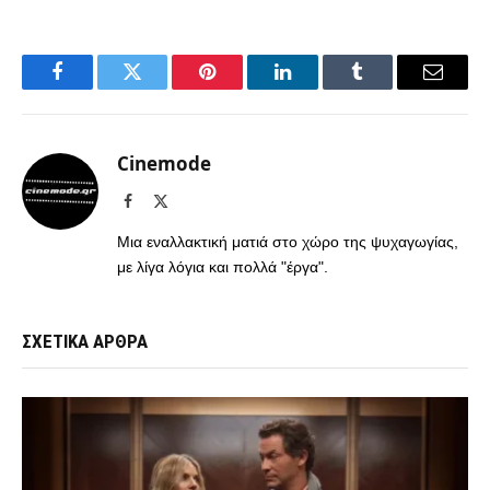
Facebook
Twitter
Pinterest
LinkedIn
Tumblr
Email
Cinemode
Facebook
X
(Twitter)
Μια εναλλακτική ματιά στο χώρο της ψυχαγωγίας,
με λίγα λόγια και πολλά "έργα".
ΣΧΕΤΙΚΑ ΑΡΘΡΑ