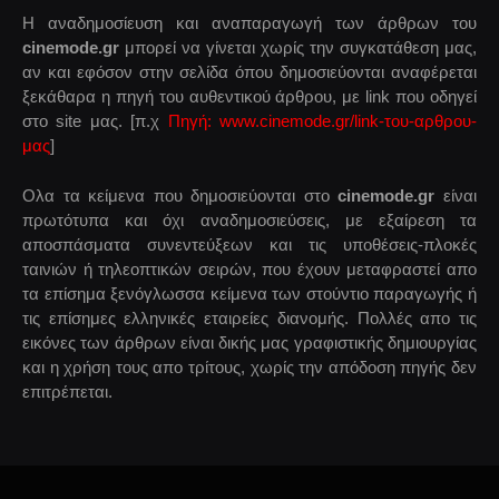
Η αναδημοσίευση και αναπαραγωγή των άρθρων του
cinemode.gr
μπορεί να γίνεται χωρίς την συγκατάθεση μας,
αν και εφόσον στην σελίδα όπου δημοσιεύονται αναφέρεται
ξεκάθαρα η πηγή του αυθεντικού άρθρου, με link που οδηγεί
στο site μας. [π.χ
Πηγή: www.cinemode.gr/link-του-αρθρου-
μας
]
Ολα τα κείμενα που δημοσιεύονται στο
cinemode.gr
είναι
πρωτότυπα και όχι αναδημοσιεύσεις, με εξαίρεση τα
αποσπάσματα συνεντεύξεων και τις υποθέσεις-πλοκές
ταινιών ή τηλεοπτικών σειρών, που έχουν μεταφραστεί απο
τα επίσημα ξενόγλωσσα κείμενα των στούντιο παραγωγής ή
τις επίσημες ελληνικές εταιρείες διανομής. Πολλές απο τις
εικόνες των άρθρων είναι δικής μας γραφιστικής δημιουργίας
και η χρήση τους απο τρίτους, χωρίς την απόδοση πηγής δεν
επιτρέπεται.