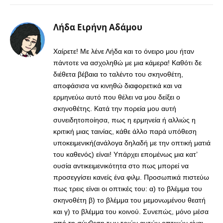
Λήδα Ειρήνη Αδάμου
Χαίρετε! Με λένε Λήδα και το όνειρο μου ήταν
πάντοτε να ασχοληθώ με μια κάμερα! Καθότι δε
διέθετα βέβαια το ταλέντο του σκηνοθέτη,
αποφάσισα να κινηθώ διαφορετικά και να
ερμηνεύω αυτό που θέλει να μου δείξει ο
σκηνοθέτης. Κατά την πορεία μου αυτή
συνειδητοποίησα, πως η ερμηνεία ή αλλιώς η
κριτική μιας ταινίας, κάθε άλλο παρά υπόθεση
υποκειμενική(ανάλογα δηλαδή με την οπτική ματιά
του καθενός) είναι! Υπάρχει επομένως μια κατ’
ουσία αντικειμενικότητα στο πως μπορεί να
προσεγγίσει κανείς ένα φιλμ. Προσωπικά πιστεύω
πως τρεις είναι οι οπτικές του: α) το βλέμμα του
σκηνοθέτη β) το βλέμμα του μεμονωμένου θεατή
και γ) το βλέμμα του κοινού. Συνεπώς, μόνο μέσα
από τη σύνθεση των τριών αυτών οπτικών είναι,