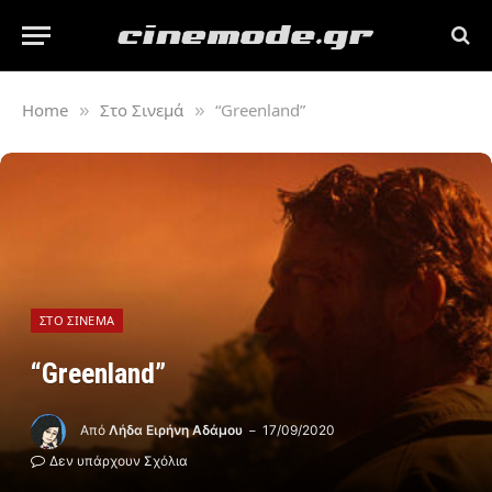
Home
Στο Σινεμά
“Greenland”
»
»
ΣΤΟ ΣΙΝΕΜΆ
“Greenland”
Από
Λήδα Ειρήνη Αδάμου
17/09/2020
Δεν υπάρχουν Σχόλια