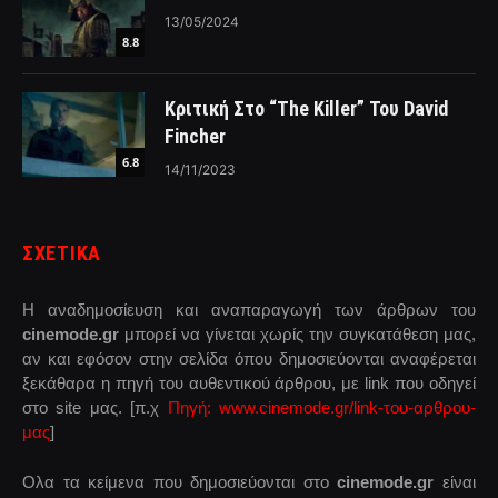
13/05/2024
8.8
Κριτική Στο “The Killer” Του David
Fincher
6.8
14/11/2023
ΣΧΕΤΙΚΑ
Η αναδημοσίευση και αναπαραγωγή των άρθρων του
cinemode.gr
μπορεί να γίνεται χωρίς την συγκατάθεση μας,
αν και εφόσον στην σελίδα όπου δημοσιεύονται αναφέρεται
ξεκάθαρα η πηγή του αυθεντικού άρθρου, με link που οδηγεί
στο site μας. [π.χ
Πηγή: www.cinemode.gr/link-του-αρθρου-
μας
]
Ολα τα κείμενα που δημοσιεύονται στο
cinemode.gr
είναι