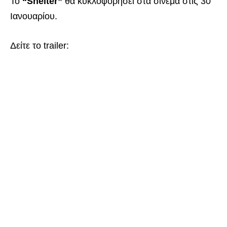
Το
“Shelter”
θα κυκλοφορήσει στα σινεμά στις 30
Ιανουαρίου.
Δείτε το trailer: