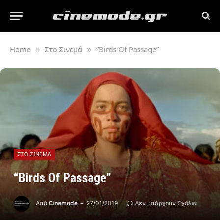
Home
Στο Σινεμά
“Birds Of Passage”
»
»
ΣΤΟ ΣΙΝΕΜΆ
“Birds Of Passage”
Από
Cinemode
27/01/2019
Δεν υπάρχουν Σχόλια