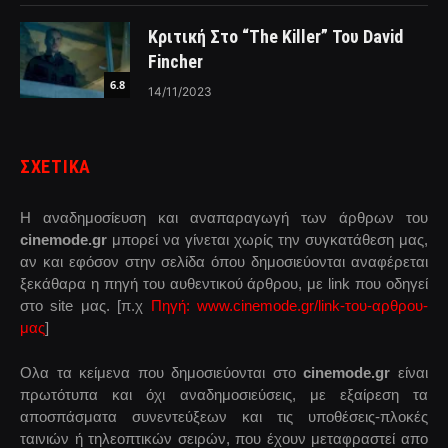
Κριτική Στο “The Killer” Του David
Fincher
6.8
14/11/2023
ΣΧΕΤΙΚΑ
Η αναδημοσίευση και αναπαραγωγή των άρθρων του
cinemode.gr
μπορεί να γίνεται χωρίς την συγκατάθεση μας,
αν και εφόσον στην σελίδα όπου δημοσιεύονται αναφέρεται
ξεκάθαρα η πηγή του αυθεντικού άρθρου, με link που οδηγεί
στο site μας. [π.χ
Πηγή: www.cinemode.gr/link-του-αρθρου-
μας
]
Ολα τα κείμενα που δημοσιεύονται στο
cinemode.gr
είναι
πρωτότυπα και όχι αναδημοσιεύσεις, με εξαίρεση τα
αποσπάσματα συνεντεύξεων και τις υποθέσεις-πλοκές
ταινιών ή τηλεοπτικών σειρών, που έχουν μεταφραστεί απο