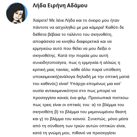
Λήδα Ειρήνη Αδάμου
Χαίρετε! Με λένε Λήδα και το όνειρο μου ήταν
πάντοτε να ασχοληθώ με μια κάμερα! Καθότι δε
διέθετα βέβαια το ταλέντο του σκηνοθέτη,
αποφάσισα να κινηθώ διαφορετικά και να
ερμηνεύω αυτό που θέλει να μου δείξει ο
σκηνοθέτης. Κατά την πορεία μου αυτή
συνειδητοποίησα, πως η ερμηνεία ή αλλιώς η
κριτική μιας ταινίας, κάθε άλλο παρά υπόθεση
υποκειμενική(ανάλογα δηλαδή με την οπτική ματιά
του καθενός) είναι! Υπάρχει επομένως μια κατ’
ουσία αντικειμενικότητα στο πως μπορεί να
προσεγγίσει κανείς ένα φιλμ. Προσωπικά πιστεύω
πως τρεις είναι οι οπτικές του: α) το βλέμμα του
σκηνοθέτη β) το βλέμμα του μεμονωμένου θεατή
και γ) το βλέμμα του κοινού. Συνεπώς, μόνο μέσα
από τη σύνθεση των τριών αυτών οπτικών είναι,
κατά τη γνώμη μου, πιθανό να προσεγγίσει