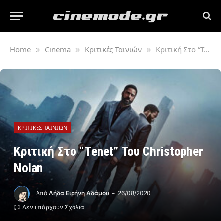
Home
Cinema
Κριτικές Ταινιών
Κριτική Στο “Tenet” Του Christopher Nolan
»
»
»
ΚΡΙΤΙΚΈΣ ΤΑΙΝΙΏΝ
Κριτική Στο “Tenet” Του Christopher
Nolan
Από
Λήδα Ειρήνη Αδάμου
26/08/2020
Δεν υπάρχουν Σχόλια