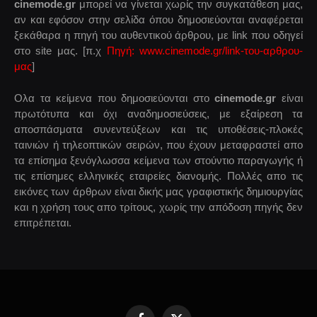
cinemode.gr
μπορεί να γίνεται χωρίς την συγκατάθεση μας,
αν και εφόσον στην σελίδα όπου δημοσιεύονται αναφέρεται
ξεκάθαρα η πηγή του αυθεντικού άρθρου, με link που οδηγεί
στο site μας. [π.χ
Πηγή: www.cinemode.gr/link-του-αρθρου-
μας
]
Ολα τα κείμενα που δημοσιεύονται στο
cinemode.gr
είναι
πρωτότυπα και όχι αναδημοσιεύσεις, με εξαίρεση τα
αποσπάσματα συνεντεύξεων και τις υποθέσεις-πλοκές
ταινιών ή τηλεοπτικών σειρών, που έχουν μεταφραστεί απο
τα επίσημα ξενόγλωσσα κείμενα των στούντιο παραγωγής ή
τις επίσημες ελληνικές εταιρείες διανομής. Πολλές απο τις
εικόνες των άρθρων είναι δικής μας γραφιστικής δημιουργίας
και η χρήση τους απο τρίτους, χωρίς την απόδοση πηγής δεν
επιτρέπεται.