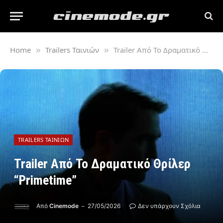
Home
Trailers Ταινιών
Trailer Από Το Δραματικό Θρίλερ “Primetime”
»
»
TRAILERS ΤΑΙΝΙΏΝ
Trailer Από Το Δραματικό Θρίλερ
“Primetime”
Από
Cinemode
27/05/2026
Δεν υπάρχουν Σχόλια