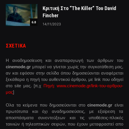
Κριτική Στο “The Killer” Του David
Fincher
6.8
14/11/2023
ΣΧΕΤΙΚΑ
Η αναδημοσίευση και αναπαραγωγή των άρθρων του
cinemode.gr
μπορεί να γίνεται χωρίς την συγκατάθεση μας,
αν και εφόσον στην σελίδα όπου δημοσιεύονται αναφέρεται
ξεκάθαρα η πηγή του αυθεντικού άρθρου, με link που οδηγεί
στο site μας. [π.χ
Πηγή: www.cinemode.gr/link-του-αρθρου-
μας
]
Ολα τα κείμενα που δημοσιεύονται στο
cinemode.gr
είναι
πρωτότυπα και όχι αναδημοσιεύσεις, με εξαίρεση τα
αποσπάσματα συνεντεύξεων και τις υποθέσεις-πλοκές
ταινιών ή τηλεοπτικών σειρών, που έχουν μεταφραστεί απο