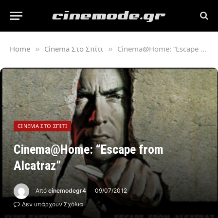
Home
Cinema Στο Σπίτι
Cinema@Home: “Escape from Alcatraz”
»
»
CINEMA ΣΤΟ ΣΠΊΤΙ
Cinema@Home: “Escape from
Alcatraz”
Από
cinemodegr4
09/07/2012
Δεν υπάρχουν Σχόλια