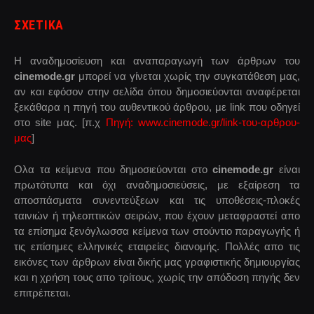
ΣΧΕΤΙΚΑ
Η αναδημοσίευση και αναπαραγωγή των άρθρων του
cinemode.gr
μπορεί να γίνεται χωρίς την συγκατάθεση μας,
αν και εφόσον στην σελίδα όπου δημοσιεύονται αναφέρεται
ξεκάθαρα η πηγή του αυθεντικού άρθρου, με link που οδηγεί
στο site μας. [π.χ
Πηγή: www.cinemode.gr/link-του-αρθρου-
μας
]
Ολα τα κείμενα που δημοσιεύονται στο
cinemode.gr
είναι
πρωτότυπα και όχι αναδημοσιεύσεις, με εξαίρεση τα
αποσπάσματα συνεντεύξεων και τις υποθέσεις-πλοκές
ταινιών ή τηλεοπτικών σειρών, που έχουν μεταφραστεί απο
τα επίσημα ξενόγλωσσα κείμενα των στούντιο παραγωγής ή
τις επίσημες ελληνικές εταιρείες διανομής. Πολλές απο τις
εικόνες των άρθρων είναι δικής μας γραφιστικής δημιουργίας
και η χρήση τους απο τρίτους, χωρίς την απόδοση πηγής δεν
επιτρέπεται.