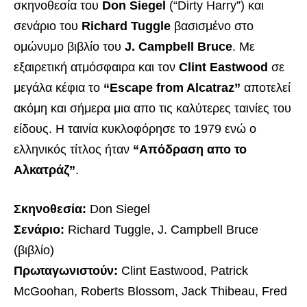
σκηνοθεσία του
Don Siegel
(“Dirty Harry”) και
σενάριο του
Richard Tuggle
βασισμένο στο
ομώνυμο βιβλίο του
J. Campbell Bruce
. Με
εξαιρετική ατμόσφαιρα και τον
Clint Eastwood
σε
μεγάλα κέφια το
“Escape from Alcatraz”
αποτελεί
ακόμη και σήμερα μια απο τις καλύτερες ταινίες του
είδους. Η ταινία κυκλοφόρησε το 1979 ενώ ο
ελληνικός τίτλος ήταν
“Απόδραση απο το
Αλκατράζ”
.
Σκηνοθεσία:
Don Siegel
Σενάριο:
Richard Tuggle, J. Campbell Bruce
(βιβλίο)
Πρωταγωνιστούν:
Clint Eastwood, Patrick
McGoohan, Roberts Blossom, Jack Thibeau, Fred