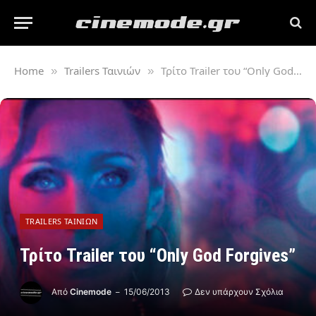
Home
Trailers Ταινιών
Τρίτο Trailer του “Only God Forgives”
»
»
TRAILERS ΤΑΙΝΙΏΝ
Τρίτο Trailer του “Only God Forgives”
Από
Cinemode
15/06/2013
Δεν υπάρχουν Σχόλια