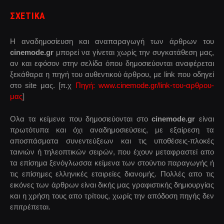
ΣΧΕΤΙΚΑ
Η αναδημοσίευση και αναπαραγωγή των άρθρων του
cinemode.gr
μπορεί να γίνεται χωρίς την συγκατάθεση μας,
αν και εφόσον στην σελίδα όπου δημοσιεύονται αναφέρεται
ξεκάθαρα η πηγή του αυθεντικού άρθρου, με link που οδηγεί
στο site μας. [π.χ
Πηγή: www.cinemode.gr/link-του-αρθρου-
μας
]
Ολα τα κείμενα που δημοσιεύονται στο
cinemode.gr
είναι
πρωτότυπα και όχι αναδημοσιεύσεις, με εξαίρεση τα
αποσπάσματα συνεντεύξεων και τις υποθέσεις-πλοκές
ταινιών ή τηλεοπτικών σειρών, που έχουν μεταφραστεί απο
τα επίσημα ξενόγλωσσα κείμενα των στούντιο παραγωγής ή
τις επίσημες ελληνικές εταιρείες διανομής. Πολλές απο τις
εικόνες των άρθρων είναι δικής μας γραφιστικής δημιουργίας
και η χρήση τους απο τρίτους, χωρίς την απόδοση πηγής δεν
επιτρέπεται.