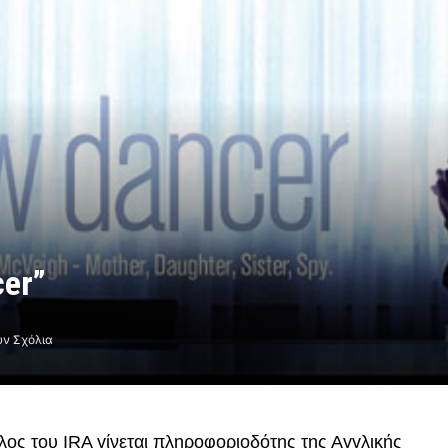
cer”
ν Σχόλια
μέλος του IRA γίνεται πληροφοριοδότης της Αγγλικής