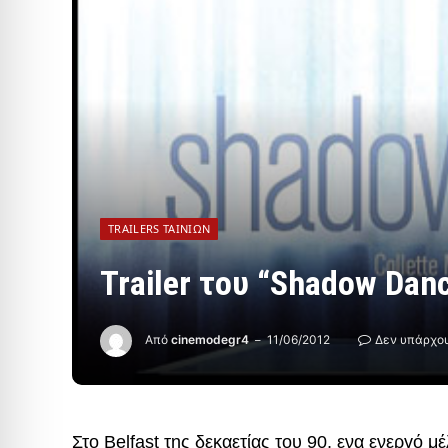
TRAILERS ΤΑΙΝΙΏΝ
Trailer του “Shadow Dan
Από
cinemodegr4
11/06/2012
Δεν υπάρχου
Στο Belfast της δεκαετίας του 90, ενα ενεργό 