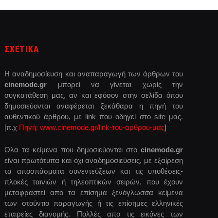
ΣΧΕΤΙΚΑ
Η αναδημοσίευση και αναπαραγωγή των άρθρων του
cinemode.gr
μπορεί να γίνεται χωρίς την
συγκατάθεση μας, αν και εφόσον στην σελίδα όπου
δημοσιεύονται αναφέρεται ξεκάθαρα η πηγή του
αυθεντικού άρθρου, με link που οδηγεί στο site μας.
[π.χ
Πηγή: www.cinemode.gr/link-του-αρθρου-μας
]
Ολα τα κείμενα που δημοσιεύονται στο
cinemode.gr
είναι πρωτότυπα και όχι αναδημοσιεύσεις, με εξαίρεση
τα αποσπάσματα συνεντεύξεων και τις υποθέσεις-
πλοκές ταινιών ή τηλεοπτικών σειρών, που έχουν
μεταφραστεί απο τα επίσημα ξενόγλωσσα κείμενα
των στούντιο παραγωγής ή τις επίσημες ελληνικές
εταιρείες διανομής. Πολλές απο τις εικόνες των