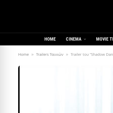
HOME
CINEMA
MOVIE T
Home
Trailers Ταινιών
Trailer του “Shadow Dan
»
»