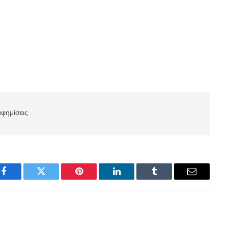
αφημίσεις
Facebook
Twitter
Pinterest
LinkedIn
Tumblr
Email