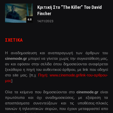
Κριτική Στο “The Killer” Του David
Fincher
6.8
14/11/2023
ΣΧΕΤΙΚΑ
Η αναδημοσίευση και αναπαραγωγή των άρθρων του
cinemode.gr
μπορεί να γίνεται χωρίς την συγκατάθεση μας,
αν και εφόσον στην σελίδα όπου δημοσιεύονται αναφέρεται
ξεκάθαρα η πηγή του αυθεντικού άρθρου, με link που οδηγεί
στο site μας. [π.χ
Πηγή: www.cinemode.gr/link-του-αρθρου-
μας
]
Ολα τα κείμενα που δημοσιεύονται στο
cinemode.gr
είναι
πρωτότυπα και όχι αναδημοσιεύσεις, με εξαίρεση τα
αποσπάσματα συνεντεύξεων και τις υποθέσεις-πλοκές
ταινιών ή τηλεοπτικών σειρών, που έχουν μεταφραστεί απο