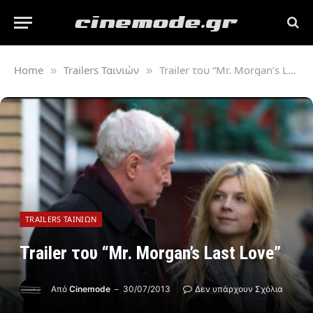
Home
Trailers Ταινιών
Trailer του “Mr. Morgan’s Last Love”
»
»
TRAILERS ΤΑΙΝΙΏΝ
Trailer του “Mr. Morgan’s Last Love”
Από
Cinemode
30/07/2013
Δεν υπάρχουν Σχόλια