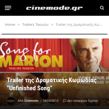
Home
Trailers Ταινιών
Trailer της Δραματικής Κωμωδίας “Unfinished Song”
»
»
TRAILERS ΤΑΙΝΙΏΝ
Trailer της Δραματικής Κωμωδίας
“Unfinished Song”
Από
Cinemode
19/06/2013
Δεν υπάρχουν Σχόλια