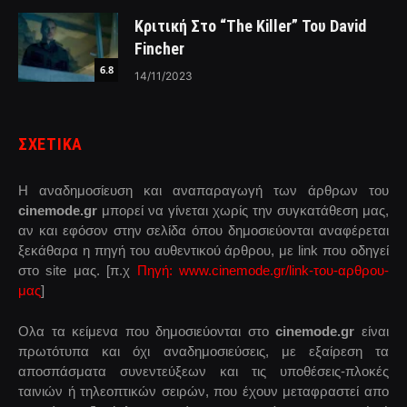
Κριτική Στο “The Killer” Του David
Fincher
6.8
14/11/2023
ΣΧΕΤΙΚΑ
Η αναδημοσίευση και αναπαραγωγή των άρθρων του
cinemode.gr
μπορεί να γίνεται χωρίς την συγκατάθεση μας,
αν και εφόσον στην σελίδα όπου δημοσιεύονται αναφέρεται
ξεκάθαρα η πηγή του αυθεντικού άρθρου, με link που οδηγεί
στο site μας. [π.χ
Πηγή: www.cinemode.gr/link-του-αρθρου-
μας
]
Ολα τα κείμενα που δημοσιεύονται στο
cinemode.gr
είναι
πρωτότυπα και όχι αναδημοσιεύσεις, με εξαίρεση τα
αποσπάσματα συνεντεύξεων και τις υποθέσεις-πλοκές
ταινιών ή τηλεοπτικών σειρών, που έχουν μεταφραστεί απο