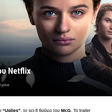
ου Netflix
Σχόλια
το
“Uglies”
, το sci-fi θρίλερ του
McG
. Το trailer