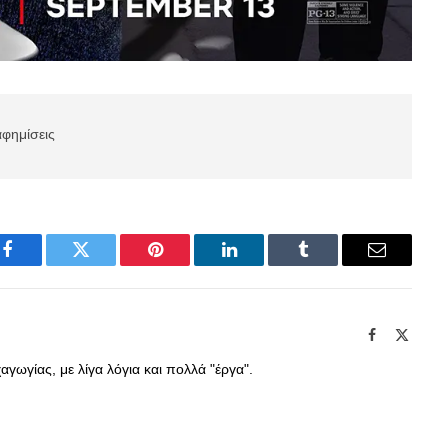
αφημίσεις
Facebook
Twitter
Pinterest
LinkedIn
Tumblr
Email
Facebook
X
(Twitte
γωγίας, με λίγα λόγια και πολλά "έργα".