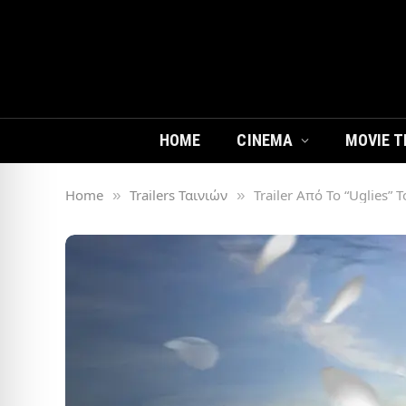
HOME
CINEMA
MOVIE T
Home
Trailers Ταινιών
Trailer Από Το “Uglies” Τ
»
»