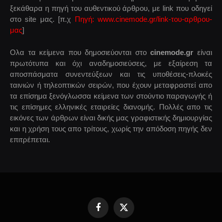
ξεκάθαρα η πηγή του αυθεντικού άρθρου, με link που οδηγεί
στο site μας. [π.χ
Πηγή: www.cinemode.gr/link-του-αρθρου-
μας
]
Ολα τα κείμενα που δημοσιεύονται στο
cinemode.gr
είναι
πρωτότυπα και όχι αναδημοσιεύσεις, με εξαίρεση τα
αποσπάσματα συνεντεύξεων και τις υποθέσεις-πλοκές
ταινιών ή τηλεοπτικών σειρών, που έχουν μεταφραστεί απο
τα επίσημα ξενόγλωσσα κείμενα των στούντιο παραγωγής ή
τις επίσημες ελληνικές εταιρείες διανομής. Πολλές απο τις
εικόνες των άρθρων είναι δικής μας γραφιστικής δημιουργίας
και η χρήση τους απο τρίτους, χωρίς την απόδοση πηγής δεν
επιτρέπεται.
Facebook
X
(Twitter)