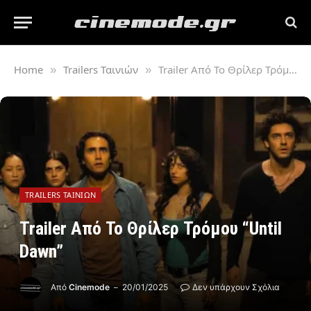
Home
Trailers Ταινιών
Trailer Από Το Θρίλερ Τρόμου “Until Dawn”
»
»
TRAILERS ΤΑΙΝΙΏΝ
Trailer Από Το Θρίλερ Τρόμου “Until
Dawn”
Από
Cinemode
20/01/2025
Δεν υπάρχουν Σχόλια