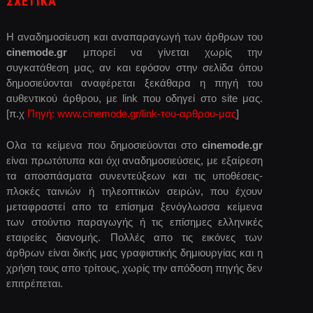
ΣΧΕΤΙΚΑ
Η αναδημοσίευση και αναπαραγωγή των άρθρων του
cinemode.gr
μπορεί να γίνεται χωρίς την
συγκατάθεση μας, αν και εφόσον στην σελίδα όπου
δημοσιεύονται αναφέρεται ξεκάθαρα η πηγή του
αυθεντικού άρθρου, με link που οδηγεί στο site μας.
[π.χ
Πηγή: www.cinemode.gr/link-του-αρθρου-μας
]
Ολα τα κείμενα που δημοσιεύονται στο
cinemode.gr
είναι πρωτότυπα και όχι αναδημοσιεύσεις, με εξαίρεση
τα αποσπάσματα συνεντεύξεων και τις υποθέσεις-
πλοκές ταινιών ή τηλεοπτικών σειρών, που έχουν
μεταφραστεί απο τα επίσημα ξενόγλωσσα κείμενα
των στούντιο παραγωγής ή τις επίσημες ελληνικές
εταιρείες διανομής. Πολλές απο τις εικόνες των
άρθρων είναι δικής μας γραφιστικής δημιουργίας και η
χρήση τους απο τρίτους, χωρίς την απόδοση πηγής δεν
επιτρέπεται.