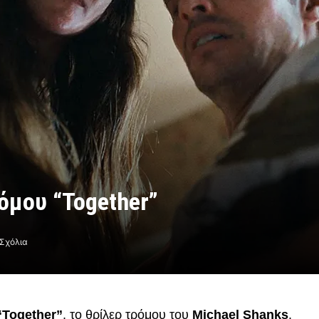
ρόμου “Together”
Σχόλια
“Together”
, το θρίλερ τρόμου του
Michael Shanks
.