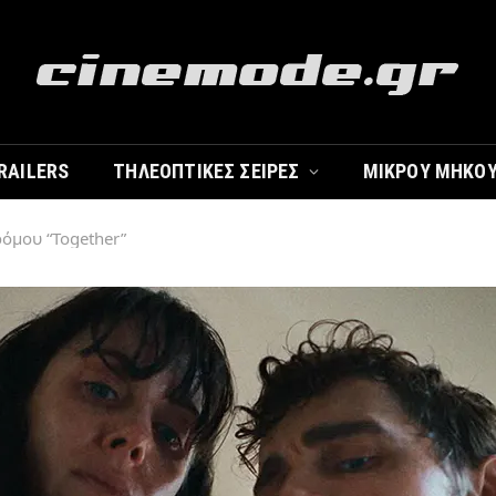
RAILERS
ΤΗΛΕΟΠΤΙΚΈΣ ΣΕΙΡΈΣ
ΜΙΚΡΟΎ ΜΉΚΟ
ρόμου “Together”