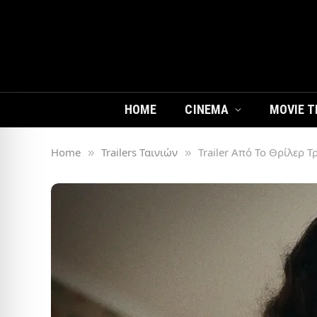
HOME
CINEMA
MOVIE T
Home
Trailers Ταινιών
Trailer Από Το Θρίλερ Τ
»
»