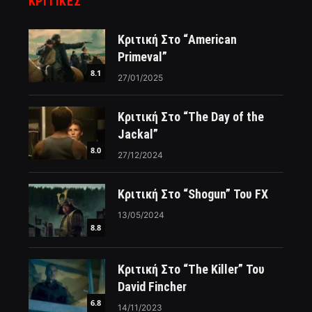
ΚΡΙΤΙΚΈΣ
Κριτική Στο “American
Primeval”
8.1
27/01/2025
Κριτική Στο “The Day of the
Jackal”
8.0
27/12/2024
Κριτική Στο “Shogun” Του FX
13/05/2024
8.8
Κριτική Στο “The Killer” Του
David Fincher
6.8
14/11/2023