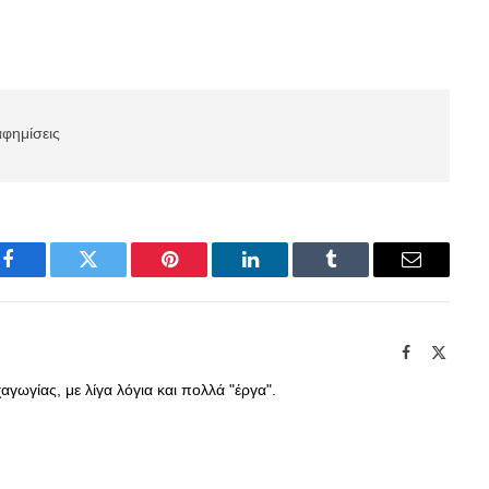
αφημίσεις
Facebook
Twitter
Pinterest
LinkedIn
Tumblr
Email
Facebook
X
(Twitte
γωγίας, με λίγα λόγια και πολλά "έργα".