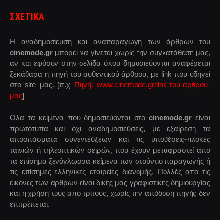
ΣΧΕΤΙΚΑ
Η αναδημοσίευση και αναπαραγωγή των άρθρων του
cinemode.gr
μπορεί να γίνεται χωρίς την συγκατάθεση μας,
αν και εφόσον στην σελίδα όπου δημοσιεύονται αναφέρεται
ξεκάθαρα η πηγή του αυθεντικού άρθρου, με link που οδηγεί
στο site μας. [π.χ
Πηγή: www.cinemode.gr/link-του-αρθρου-
μας
]
Ολα τα κείμενα που δημοσιεύονται στο
cinemode.gr
είναι
πρωτότυπα και όχι αναδημοσιεύσεις, με εξαίρεση τα
αποσπάσματα συνεντεύξεων και τις υποθέσεις-πλοκές
ταινιών ή τηλεοπτικών σειρών, που έχουν μεταφραστεί απο
τα επίσημα ξενόγλωσσα κείμενα των στούντιο παραγωγής ή
τις επίσημες ελληνικές εταιρείες διανομής. Πολλές απο τις
εικόνες των άρθρων είναι δικής μας γραφιστικής δημιουργίας
και η χρήση τους απο τρίτους, χωρίς την απόδοση πηγής δεν
επιτρέπεται.