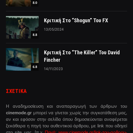
8.0
Κριτική Στο “Shogun” Του FX
13/05/2024
8.8
Κριτική Στο “The Killer” Του David
Fincher
6.8
14/11/2023
ΣΧΕΤΙΚΑ
Η αναδημοσίευση και αναπαραγωγή των άρθρων του
cinemode.gr
μπορεί να γίνεται χωρίς την συγκατάθεση μας,
αν και εφόσον στην σελίδα όπου δημοσιεύονται αναφέρεται
ξεκάθαρα η πηγή του αυθεντικού άρθρου, με link που οδηγεί
στο site μας. [π.χ
Πηγή: www.cinemode.gr/link-του-αρθρου-