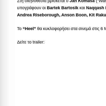
Στη σκηνοθεσία βρίσκεται ο
Jan Komasa
(“War
υπογράφουν οι
Bartek Bartosik
και
Naqqash 
Andrea Riseborough, Anson Boon, Kit Raku
Το
“Heel”
θα κυκλοφορήσει στα σινεμά στις 6 
Δείτε το trailer: