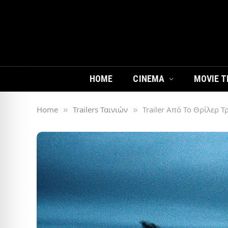
HOME
CINEMA
MOVIE T
Home
Trailers Ταινιών
Trailer Από Το Θρίλερ Τ
»
»