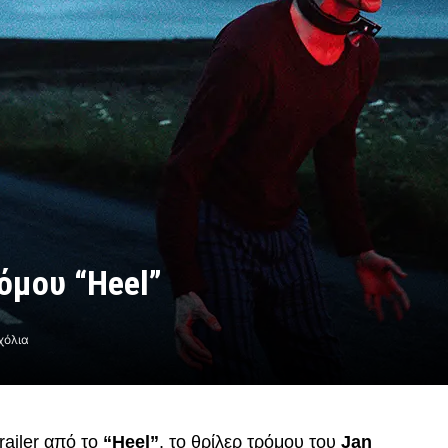
ρόμου “Heel”
χόλια
ailer από το
“Heel”
, το θρίλερ τρόμου του
Jan