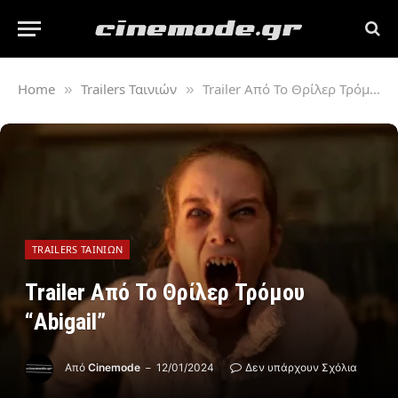
Home
Trailers Ταινιών
Trailer Από Το Θρίλερ Τρόμου “Abigail”
»
»
TRAILERS ΤΑΙΝΙΏΝ
Trailer Από Το Θρίλερ Τρόμου
“Abigail”
Από
Cinemode
12/01/2024
Δεν υπάρχουν Σχόλια