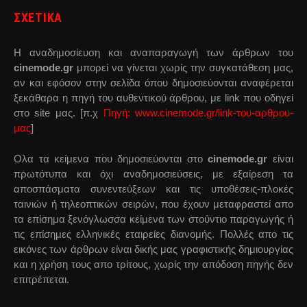
ΣΧΕΤΙΚΑ
Η αναδημοσίευση και αναπαραγωγή των άρθρων του
cinemode.gr
μπορεί να γίνεται χωρίς την συγκατάθεση μας,
αν και εφόσον στην σελίδα όπου δημοσιεύονται αναφέρεται
ξεκάθαρα η πηγή του αυθεντικού άρθρου, με link που οδηγεί
στο site μας. [π.χ
Πηγή: www.cinemode.gr/link-του-αρθρου-
μας
]
Ολα τα κείμενα που δημοσιεύονται στο
cinemode.gr
είναι
πρωτότυπα και όχι αναδημοσιεύσεις, με εξαίρεση τα
αποσπάσματα συνεντεύξεων και τις υποθέσεις-πλοκές
ταινιών ή τηλεοπτικών σειρών, που έχουν μεταφραστεί απο
τα επίσημα ξενόγλωσσα κείμενα των στούντιο παραγωγής ή
τις επίσημες ελληνικές εταιρείες διανομής. Πολλές απο τις
εικόνες των άρθρων είναι δικής μας γραφιστικής δημιουργίας
και η χρήση τους απο τρίτους, χωρίς την απόδοση πηγής δεν
επιτρέπεται.