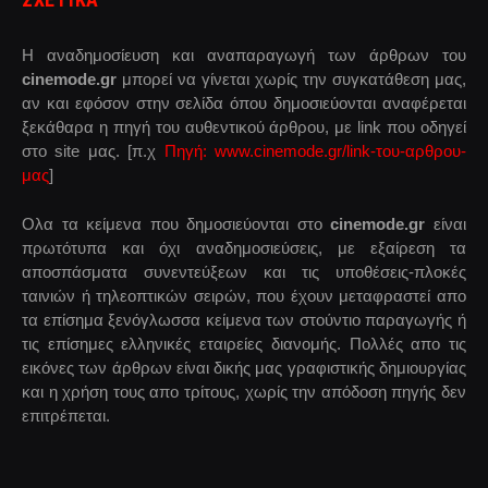
Η αναδημοσίευση και αναπαραγωγή των άρθρων του
cinemode.gr
μπορεί να γίνεται χωρίς την συγκατάθεση μας,
αν και εφόσον στην σελίδα όπου δημοσιεύονται αναφέρεται
ξεκάθαρα η πηγή του αυθεντικού άρθρου, με link που οδηγεί
στο site μας. [π.χ
Πηγή: www.cinemode.gr/link-του-αρθρου-
μας
]
Ολα τα κείμενα που δημοσιεύονται στο
cinemode.gr
είναι
πρωτότυπα και όχι αναδημοσιεύσεις, με εξαίρεση τα
αποσπάσματα συνεντεύξεων και τις υποθέσεις-πλοκές
ταινιών ή τηλεοπτικών σειρών, που έχουν μεταφραστεί απο
τα επίσημα ξενόγλωσσα κείμενα των στούντιο παραγωγής ή
τις επίσημες ελληνικές εταιρείες διανομής. Πολλές απο τις
εικόνες των άρθρων είναι δικής μας γραφιστικής δημιουργίας
και η χρήση τους απο τρίτους, χωρίς την απόδοση πηγής δεν
επιτρέπεται.