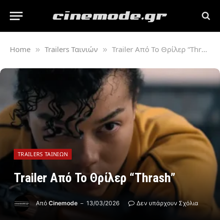
Home
Trailers Ταινιών
Trailer Από Το Θρίλερ “Thrash”
»
»
TRAILERS ΤΑΙΝΙΏΝ
Trailer Από Το Θρίλερ “Thrash”
Από
Cinemode
13/03/2026
Δεν υπάρχουν Σχόλια