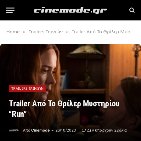
Home
Trailers Ταινιών
Trailer Από Το Θρίλερ Μυστηρίου “Run”
»
»
TRAILERS ΤΑΙΝΙΏΝ
Trailer Από Το Θρίλερ Μυστηρίου
“Run”
Από
Cinemode
26/10/2020
Δεν υπάρχουν Σχόλια