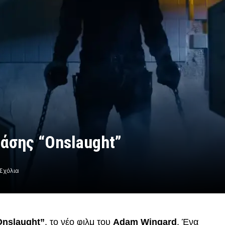
ράσης “Onslaught”
Σχόλια
Onslaught”
, το νέο φιλμ του
Adam Wingard
. Ένα