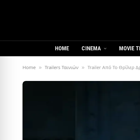
HOME
CINEMA
MOVIE T
Home
Trailers Ταινιών
Trailer Από Το Θρίλερ Δ
»
»