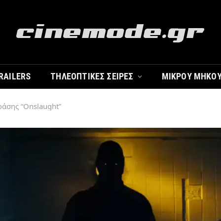
RAILERS
ΤΗΛΕΟΠΤΙΚΈΣ ΣΕΙΡΈΣ
ΜΙΚΡΟΎ ΜΉΚΟ
ράσης “Onslaught”