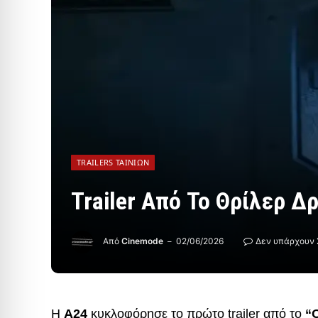
TRAILERS ΤΑΙΝΙΏΝ
Trailer Από Το Θρίλερ Δ
Από
Cinemode
02/06/2026
Δεν υπάρχουν 
Η
A24
κυκλοφόρησε το πρώτο trailer από το
“