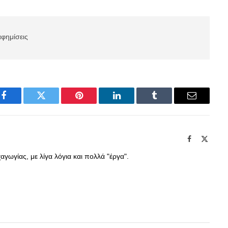
αφημίσεις
Facebook
Twitter
Pinterest
LinkedIn
Tumblr
Email
Facebook
X
(Twitte
γωγίας, με λίγα λόγια και πολλά "έργα".