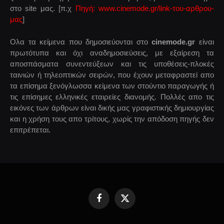
στο site μας. [π.χ
Πηγή: www.cinemode.gr/link-του-αρθρου-
μας
]
Ολα τα κείμενα που δημοσιεύονται στο
cinemode.gr
είναι
πρωτότυπα και όχι αναδημοσιεύσεις, με εξαίρεση τα
αποσπάσματα συνεντεύξεων και τις υποθέσεις-πλοκές
ταινιών ή τηλεοπτικών σειρών, που έχουν μεταφραστεί απο
τα επίσημα ξενόγλωσσα κείμενα των στούντιο παραγωγής ή
τις επίσημες ελληνικές εταιρείες διανομής. Πολλές απο τις
εικόνες των άρθρων είναι δικής μας γραφιστικής δημιουργίας
και η χρήση τους απο τρίτους, χωρίς την απόδοση πηγής δεν
επιτρέπεται.
Facebook
X
(Twitter)