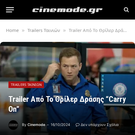
Home
Trailers Ταινιών
Trailer Από Το Θρίλερ Δράσης “Carry On”
»
»
TRAILERS ΤΑΙΝΙΏΝ
Trailer Από Το Θρίλερ Δράσης “Carry
On”
By
Cinemode
16/10/2024
Δεν υπάρχουν Σχόλια