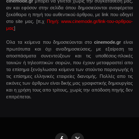
cinemode.gr
μπορεί να γίνεται χωρίς την συγκατάθεση μας,
αν και εφόσον στην σελίδα όπου δημοσιεύονται αναφέρεται
ξεκάθαρα η πηγή του αυθεντικού άρθρου, με link που οδηγεί
στο site μας. [π.χ
Πηγή: www.cinemode.gr/link-του-αρθρου-
μας
]
Ολα τα κείμενα που δημοσιεύονται στο
cinemode.gr
είναι
πρωτότυπα και όχι αναδημοσιεύσεις, με εξαίρεση τα
αποσπάσματα συνεντεύξεων και τις υποθέσεις-πλοκές
ταινιών ή τηλεοπτικών σειρών, που έχουν μεταφραστεί απο
τα επίσημα ξενόγλωσσα κείμενα των στούντιο παραγωγής ή
τις επίσημες ελληνικές εταιρείες διανομής. Πολλές απο τις
εικόνες των άρθρων είναι δικής μας γραφιστικής δημιουργίας
και η χρήση τους απο τρίτους, χωρίς την απόδοση πηγής δεν
επιτρέπεται.