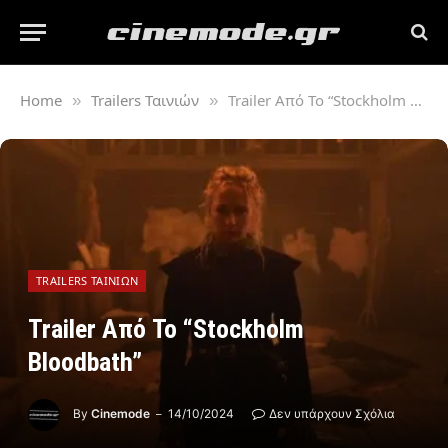
Home
Trailers Ταινιών
Trailer Από Το “Stockholm Bloodbath”
»
»
TRAILERS ΤΑΙΝΙΏΝ
Trailer Από Το “Stockholm
Bloodbath”
By
Cinemode
14/10/2024
Δεν υπάρχουν Σχόλια