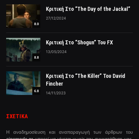
Κριτική Στο “The Day of the Jackal”
27/12/2024
8.0
Κριτική Στο “Shogun” Του FX
13/05/2024
8.8
Κριτική Στο “The Killer” Του David
Fincher
6.8
14/11/2023
ΣΧΕΤΙΚΑ
Η αναδημοσίευση και αναπαραγωγή των άρθρων του
cinemode.gr
μπορεί να γίνεται χωρίς την συγκατάθεση μας,