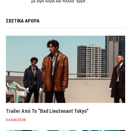
με λίγα λόγια και πολλά "έργα".
ΣΧΕΤΙΚΑ ΑΡΘΡΑ
Trailer Από Το “Bad Lieutenant Tokyo”
04/08/2026