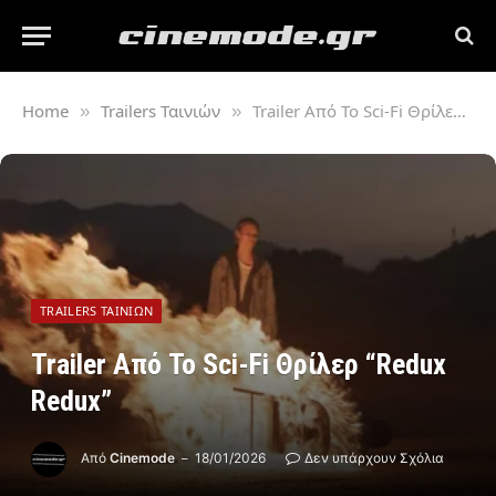
Home
Trailers Ταινιών
Trailer Από Το Sci-Fi Θρίλερ “Redux Redux”
»
»
TRAILERS ΤΑΙΝΙΏΝ
Trailer Από Το Sci-Fi Θρίλερ “Redux
Redux”
Από
Cinemode
18/01/2026
Δεν υπάρχουν Σχόλια