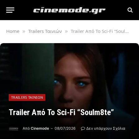
Home
Trailers Ταινιών
Trailer Από Το Sci-Fi “Soulm8te”
»
»
TRAILERS ΤΑΙΝΙΏΝ
Trailer Από Το Sci-Fi “Soulm8te”
Από
Cinemode
08/07/2026
Δεν υπάρχουν Σχόλια