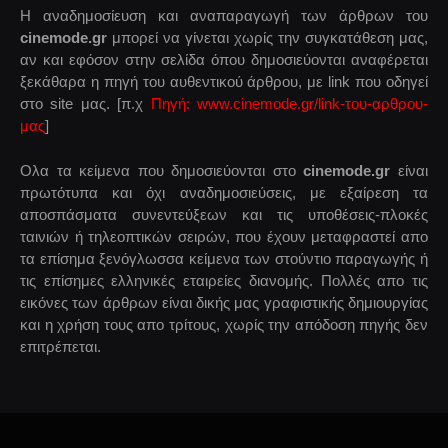
Η αναδημοσίευση και αναπαραγωγή των άρθρων του
cinemode.gr
μπορεί να γίνεται χωρίς την συγκατάθεση μας,
αν και εφόσον στην σελίδα όπου δημοσιεύονται αναφέρεται
ξεκάθαρα η πηγή του αυθεντικού άρθρου, με link που οδηγεί
στο site μας. [π.χ
Πηγή: www.cinemode.gr/link-του-αρθρου-
μας
]
Ολα τα κείμενα που δημοσιεύονται στο
cinemode.gr
είναι
πρωτότυπα και όχι αναδημοσιεύσεις, με εξαίρεση τα
αποσπάσματα συνεντεύξεων και τις υποθέσεις-πλοκές
ταινιών ή τηλεοπτικών σειρών, που έχουν μεταφραστεί απο
τα επίσημα ξενόγλωσσα κείμενα των στούντιο παραγωγής ή
τις επίσημες ελληνικές εταιρείες διανομής. Πολλές απο τις
εικόνες των άρθρων είναι δικής μας γραφιστικής δημιουργίας
και η χρήση τους απο τρίτους, χωρίς την απόδοση πηγής δεν
επιτρέπεται.