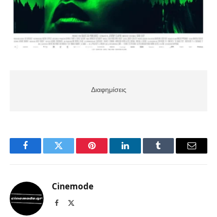
Διαφημίσεις
Facebook
Twitter
Pinterest
LinkedIn
Tumblr
Email
Cinemode
Facebook
X
(Twitter)