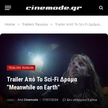
Home
Trailers Ταινιών
Trailer Από Το Sci-Fi Δράμα “Meanwhile on Earth”
»
»
TRAILERS ΤΑΙΝΙΏΝ
Trailer Από Το Sci-Fi Δράμα
“Meanwhile on Earth”
Από
Cinemode
17/07/2024
Δεν υπάρχουν Σχόλια