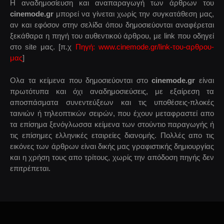
Η αναδημοσίευση και αναπαραγωγή των άρθρων του
cinemode.gr
μπορεί να γίνεται χωρίς την συγκατάθεση μας,
αν και εφόσον στην σελίδα όπου δημοσιεύονται αναφέρεται
ξεκάθαρα η πηγή του αυθεντικού άρθρου, με link που οδηγεί
στο site μας. [π.χ
Πηγή: www.cinemode.gr/link-του-αρθρου-
μας
]
Ολα τα κείμενα που δημοσιεύονται στο
cinemode.gr
είναι
πρωτότυπα και όχι αναδημοσιεύσεις, με εξαίρεση τα
αποσπάσματα συνεντεύξεων και τις υποθέσεις-πλοκές
ταινιών ή τηλεοπτικών σειρών, που έχουν μεταφραστεί απο
τα επίσημα ξενόγλωσσα κείμενα των στούντιο παραγωγής ή
τις επίσημες ελληνικές εταιρείες διανομής. Πολλές απο τις
εικόνες των άρθρων είναι δικής μας γραφιστικής δημιουργίας
και η χρήση τους απο τρίτους, χωρίς την απόδοση πηγής δεν
επιτρέπεται.