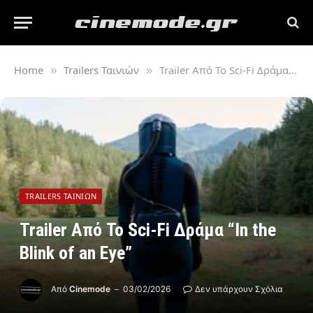
Home
Trailers Ταινιών
Trailer Από Το Sci-Fi Δράμα “In the Blink of an Eye”
»
»
TRAILERS ΤΑΙΝΙΏΝ
Trailer Από Το Sci-Fi Δράμα “In the
Blink of an Eye”
Από
Cinemode
03/02/2026
Δεν υπάρχουν Σχόλια