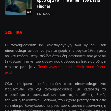
Κριτική Στο “The Killer” Του David
Fincher
6.8
14/11/2023
ΣΧΕΤΙΚΑ
Η αναδημοσίευση και αναπαραγωγή των άρθρων του
cinemode.gr
μπορεί να γίνεται χωρίς την συγκατάθεση μας,
αν και εφόσον στην σελίδα όπου δημοσιεύονται αναφέρεται
ξεκάθαρα η πηγή του αυθεντικού άρθρου, με link που οδηγεί
στο site μας. [π.χ
Πηγή: www.cinemode.gr/link-του-αρθρου-
μας
]
Ολα τα κείμενα που δημοσιεύονται στο
cinemode.gr
είναι
πρωτότυπα και όχι αναδημοσιεύσεις, με εξαίρεση τα
αποσπάσματα συνεντεύξεων και τις υποθέσεις-πλοκές
ταινιών ή τηλεοπτικών σειρών, που έχουν μεταφραστεί απο
τα επίσημα ξενόγλωσσα κείμενα των στούντιο παραγωγής ή
τις επίσημες ελληνικές εταιρείες διανομής. Πολλές απο τις