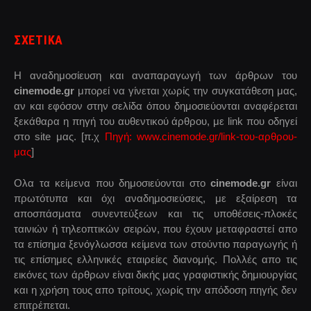
ΣΧΕΤΙΚΑ
Η αναδημοσίευση και αναπαραγωγή των άρθρων του
cinemode.gr
μπορεί να γίνεται χωρίς την συγκατάθεση μας,
αν και εφόσον στην σελίδα όπου δημοσιεύονται αναφέρεται
ξεκάθαρα η πηγή του αυθεντικού άρθρου, με link που οδηγεί
στο site μας. [π.χ
Πηγή: www.cinemode.gr/link-του-αρθρου-
μας
]
Ολα τα κείμενα που δημοσιεύονται στο
cinemode.gr
είναι
πρωτότυπα και όχι αναδημοσιεύσεις, με εξαίρεση τα
αποσπάσματα συνεντεύξεων και τις υποθέσεις-πλοκές
ταινιών ή τηλεοπτικών σειρών, που έχουν μεταφραστεί απο
τα επίσημα ξενόγλωσσα κείμενα των στούντιο παραγωγής ή
τις επίσημες ελληνικές εταιρείες διανομής. Πολλές απο τις
εικόνες των άρθρων είναι δικής μας γραφιστικής δημιουργίας
και η χρήση τους απο τρίτους, χωρίς την απόδοση πηγής δεν
επιτρέπεται.