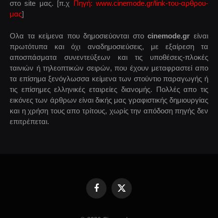
στο site μας. [π.χ
Πηγή: www.cinemode.gr/link-του-αρθρου-
μας
]
Ολα τα κείμενα που δημοσιεύονται στο
cinemode.gr
είναι
πρωτότυπα και όχι αναδημοσιεύσεις, με εξαίρεση τα
αποσπάσματα συνεντεύξεων και τις υποθέσεις-πλοκές
ταινιών ή τηλεοπτικών σειρών, που έχουν μεταφραστεί απο
τα επίσημα ξενόγλωσσα κείμενα των στούντιο παραγωγής ή
τις επίσημες ελληνικές εταιρείες διανομής. Πολλές απο τις
εικόνες των άρθρων είναι δικής μας γραφιστικής δημιουργίας
και η χρήση τους απο τρίτους, χωρίς την απόδοση πηγής δεν
επιτρέπεται.
Facebook
X
(Twitter)