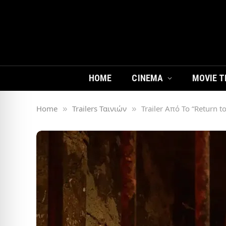
HOME
CINEMA
MOVIE T
Home
Trailers Ταινιών
Trailer Από Το “Return to 
»
»