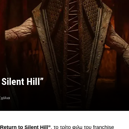
Silent Hill”
Σχόλια
Return to Silent Hill”
, το τρίτο φιλμ του franchise