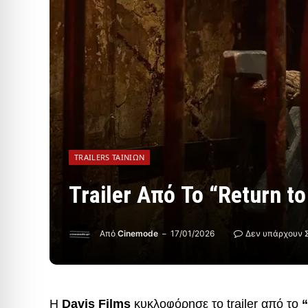
TRAILERS ΤΑΙΝΙΏΝ
Trailer Από Το “Return to 
Από
Cinemode
17/01/2026
Δεν υπάρχουν 
Η
Davis Films
κυκλοφόρησε το trailer από το
“