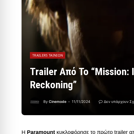
TRAILERS ΤΑΙΝΙΏΝ
Trailer Από Το “Mission: 
Reckoning”
By
Cinemode
11/11/2024
Δεν υπάρχουν Σχ
Η
Paramount
κυκλοφόρησε το πρώτο trailer α