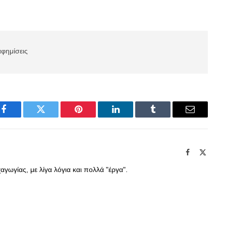
αφημίσεις
Facebook
Twitter
Pinterest
LinkedIn
Tumblr
Email
Facebook
X
(Twitte
γωγίας, με λίγα λόγια και πολλά "έργα".