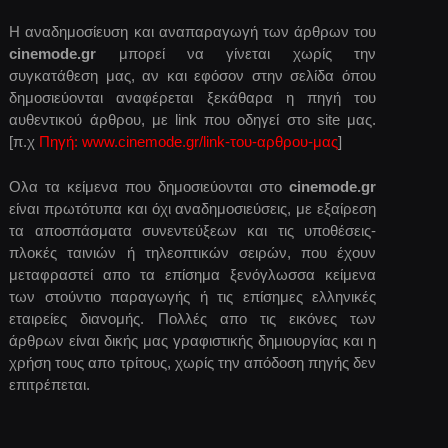
Η αναδημοσίευση και αναπαραγωγή των άρθρων του
cinemode.gr
μπορεί να γίνεται χωρίς την
συγκατάθεση μας, αν και εφόσον στην σελίδα όπου
δημοσιεύονται αναφέρεται ξεκάθαρα η πηγή του
αυθεντικού άρθρου, με link που οδηγεί στο site μας.
[π.χ
Πηγή: www.cinemode.gr/link-του-αρθρου-μας
]
Ολα τα κείμενα που δημοσιεύονται στο
cinemode.gr
είναι πρωτότυπα και όχι αναδημοσιεύσεις, με εξαίρεση
τα αποσπάσματα συνεντεύξεων και τις υποθέσεις-
πλοκές ταινιών ή τηλεοπτικών σειρών, που έχουν
μεταφραστεί απο τα επίσημα ξενόγλωσσα κείμενα
των στούντιο παραγωγής ή τις επίσημες ελληνικές
εταιρείες διανομής. Πολλές απο τις εικόνες των
άρθρων είναι δικής μας γραφιστικής δημιουργίας και η
χρήση τους απο τρίτους, χωρίς την απόδοση πηγής δεν
επιτρέπεται.