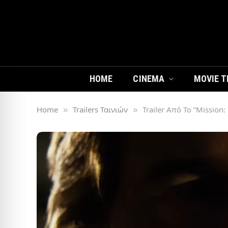
HOME
CINEMA
MOVIE T
Home
Trailers Ταινιών
Trailer Από Το “Mission:
»
»