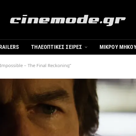
RAILERS
ΤΗΛΕΟΠΤΙΚΈΣ ΣΕΙΡΈΣ
ΜΙΚΡΟΎ ΜΉΚΟ
 Impossible – The Final Reckoning”