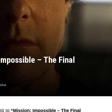
Impossible – The Final
όλια
πό το
“Mission: Impossible – The Final