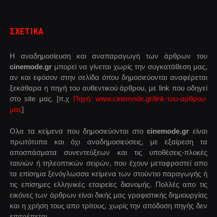
ΣΧΕΤΙΚΑ
Η αναδημοσίευση και αναπαραγωγή των άρθρων του
cinemode.gr
μπορεί να γίνεται χωρίς την συγκατάθεση μας,
αν και εφόσον στην σελίδα όπου δημοσιεύονται αναφέρεται
ξεκάθαρα η πηγή του αυθεντικού άρθρου, με link που οδηγεί
στο site μας. [π.χ
Πηγή: www.cinemode.gr/link-του-αρθρου-
μας
]
Ολα τα κείμενα που δημοσιεύονται στο
cinemode.gr
είναι
πρωτότυπα και όχι αναδημοσιεύσεις, με εξαίρεση τα
αποσπάσματα συνεντεύξεων και τις υποθέσεις-πλοκές
ταινιών ή τηλεοπτικών σειρών, που έχουν μεταφραστεί απο
τα επίσημα ξενόγλωσσα κείμενα των στούντιο παραγωγής ή
τις επίσημες ελληνικές εταιρείες διανομής. Πολλές απο τις
εικόνες των άρθρων είναι δικής μας γραφιστικής δημιουργίας
και η χρήση τους απο τρίτους, χωρίς την απόδοση πηγής δεν
επιτρέπεται.