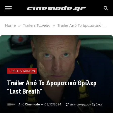
Home
Trailers Ταινιών
Trailer Από Το Δραματικό Θρίλερ “Last Breath”
»
»
TRAILERS ΤΑΙΝΙΏΝ
Trailer Από Το Δραματικό Θρίλερ
“Last Breath”
Από
Cinemode
03/12/2024
Δεν υπάρχουν Σχόλια