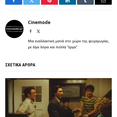
Facebook
Twitter
Pinterest
LinkedIn
Tumblr
Email
Cinemode
Facebook
X
(Twitter)
Μια εναλλακτική ματιά στο χώρο της ψυχαγωγίας,
με λίγα λόγια και πολλά "έργα".
ΣΧΕΤΙΚΑ ΑΡΘΡΑ