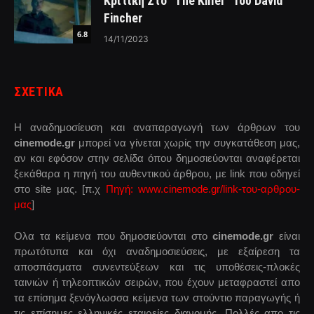
Κριτική Στο “The Killer” Του David
Fincher
6.8
14/11/2023
ΣΧΕΤΙΚΑ
Η αναδημοσίευση και αναπαραγωγή των άρθρων του
cinemode.gr
μπορεί να γίνεται χωρίς την συγκατάθεση μας,
αν και εφόσον στην σελίδα όπου δημοσιεύονται αναφέρεται
ξεκάθαρα η πηγή του αυθεντικού άρθρου, με link που οδηγεί
στο site μας. [π.χ
Πηγή: www.cinemode.gr/link-του-αρθρου-
μας
]
Ολα τα κείμενα που δημοσιεύονται στο
cinemode.gr
είναι
πρωτότυπα και όχι αναδημοσιεύσεις, με εξαίρεση τα
αποσπάσματα συνεντεύξεων και τις υποθέσεις-πλοκές
ταινιών ή τηλεοπτικών σειρών, που έχουν μεταφραστεί απο
τα επίσημα ξενόγλωσσα κείμενα των στούντιο παραγωγής ή
τις επίσημες ελληνικές εταιρείες διανομής. Πολλές απο τις