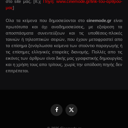
στο site μας. [π.χ
Πηγή: www.cinemode.gr/link-του-αρθρου-
μας
]
Ολα τα κείμενα που δημοσιεύονται στο
cinemode.gr
είναι
πρωτότυπα και όχι αναδημοσιεύσεις, με εξαίρεση τα
αποσπάσματα συνεντεύξεων και τις υποθέσεις-πλοκές
ταινιών ή τηλεοπτικών σειρών, που έχουν μεταφραστεί απο
τα επίσημα ξενόγλωσσα κείμενα των στούντιο παραγωγής ή
τις επίσημες ελληνικές εταιρείες διανομής. Πολλές απο τις
εικόνες των άρθρων είναι δικής μας γραφιστικής δημιουργίας
και η χρήση τους απο τρίτους, χωρίς την απόδοση πηγής δεν
επιτρέπεται.
Facebook
X
(Twitter)