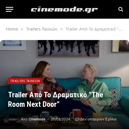
Home
Trailers Ταινιών
Trailer Από Το Δραματικό “The Room Next Door”
»
»
TRAILERS ΤΑΙΝΙΏΝ
Trailer Από Το Δραματικό “The
Room Next Door”
Από
Cinemode
20/08/2024
Δεν υπάρχουν Σχόλια