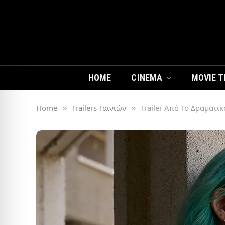
HOME
CINEMA
MOVIE T
Home
Trailers Ταινιών
Trailer Από Το Δραματικ
»
»