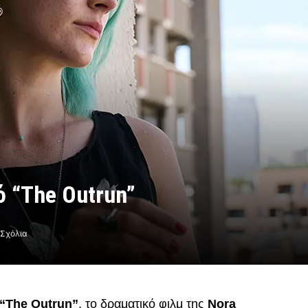
ό “The Outrun”
 Σχόλια
“The Outrun”
, το δραματικό φιλμ της
Nora