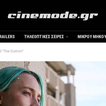
RAILERS
ΤΗΛΕΟΠΤΙΚΈΣ ΣΕΙΡΈΣ
ΜΙΚΡΟΎ ΜΉΚΟ
ό “The Outrun”