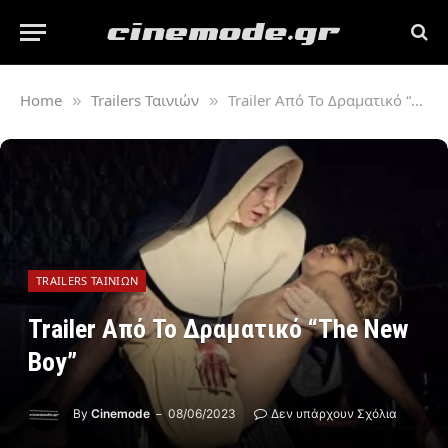
Home
Trailers Ταινιών
Trailer Από Το Δραματικό “The New Boy”
»
»
TRAILERS ΤΑΙΝΙΏΝ
Trailer Από Το Δραματικό “The New
Boy”
By
Cinemode
08/06/2023
Δεν υπάρχουν Σχόλια