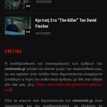
13/05/2024
8.8
Κριτική Στο “The Killer” Του David
Fincher
6.8
14/11/2023
ΣΧΕΤΙΚΑ
Η αναδημοσίευση και αναπαραγωγή των άρθρων του
cinemode.gr
μπορεί να γίνεται χωρίς την συγκατάθεση μας,
αν και εφόσον στην σελίδα όπου δημοσιεύονται αναφέρεται
ξεκάθαρα η πηγή του αυθεντικού άρθρου, με link που οδηγεί
στο site μας. [π.χ
Πηγή: www.cinemode.gr/link-του-αρθρου-
μας
]
Ολα τα κείμενα που δημοσιεύονται στο
cinemode.gr
είναι
πρωτότυπα και όχι αναδημοσιεύσεις, με εξαίρεση τα