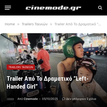
Home
Trailers Ταινιών
Trailer Από Το Δραματικό “Left-Handed Girl”
»
»
TRAILERS ΤΑΙΝΙΏΝ
Trailer Από Το Δραματικό “Left-
Handed Girl”
Από
Cinemode
05/10/2025
Δεν υπάρχουν Σχόλια