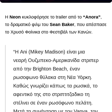
Η
Neon
κυκλοφόρησε το trailer από το
“Anora”
,
το δραματικό φιλμ του
Sean Baker
, που απέσπασε
το Χρυσό Φοίνικα στο Φεστιβάλ των Κανών.
“Η Ani (Mikey Madison) είναι μια
νεαρή Ουζμπεκο-Aμερικανίδα στριπερ
από την Brighton Beach, έναν
ρωσοφωνο θύλακα στη Νέα Υόρκη.
Καθώς γνωρίζει κάπως τα ρωσικά, το
αφεντικό της στο στριπτιτζαδικο τη
στέλνει σε έναν ρωσόφωνο πελάτη.
Μετά τη συνάντηση με τον Vanya, τον