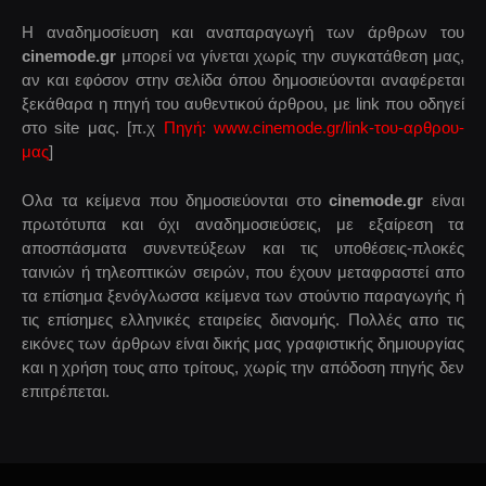
Η αναδημοσίευση και αναπαραγωγή των άρθρων του
cinemode.gr
μπορεί να γίνεται χωρίς την συγκατάθεση μας,
αν και εφόσον στην σελίδα όπου δημοσιεύονται αναφέρεται
ξεκάθαρα η πηγή του αυθεντικού άρθρου, με link που οδηγεί
στο site μας. [π.χ
Πηγή: www.cinemode.gr/link-του-αρθρου-
μας
]
Ολα τα κείμενα που δημοσιεύονται στο
cinemode.gr
είναι
πρωτότυπα και όχι αναδημοσιεύσεις, με εξαίρεση τα
αποσπάσματα συνεντεύξεων και τις υποθέσεις-πλοκές
ταινιών ή τηλεοπτικών σειρών, που έχουν μεταφραστεί απο
τα επίσημα ξενόγλωσσα κείμενα των στούντιο παραγωγής ή
τις επίσημες ελληνικές εταιρείες διανομής. Πολλές απο τις
εικόνες των άρθρων είναι δικής μας γραφιστικής δημιουργίας
και η χρήση τους απο τρίτους, χωρίς την απόδοση πηγής δεν
επιτρέπεται.