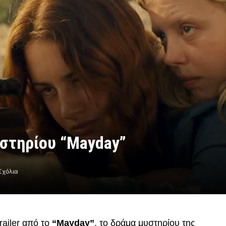
υστηρίου “Mayday”
Σχόλια
ailer από το
“Mayday”
, το δράμα μυστηρίου της