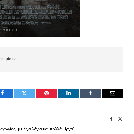
αφημίσεις
Facebook
Twitter
Pinterest
LinkedIn
Tumblr
Email
Facebook
X
(Twitte
γωγίας, με λίγα λόγια και πολλά "έργα".