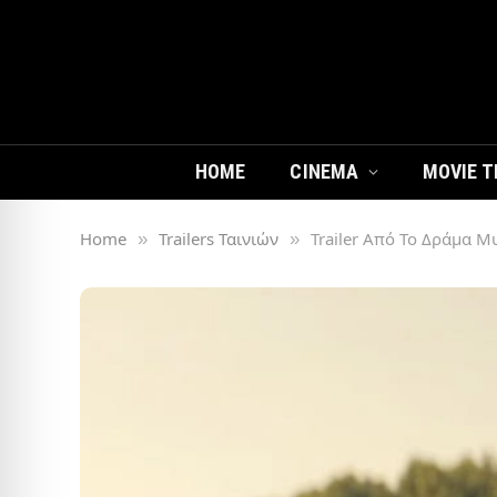
HOME
CINEMA
MOVIE T
Home
Trailers Ταινιών
Trailer Από Το Δράμα 
»
»