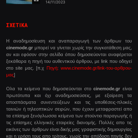
14/11/2023
ΣΧΕΤΙΚΑ
Η αναδημοσίευση και αναπαραγωγή των άρθρων του
cinemode.gr
μπορεί να γίνεται χωρίς την συγκατάθεση μας,
αν και εφόσον στην σελίδα όπου δημοσιεύονται αναφέρεται
ξεκάθαρα η πηγή του αυθεντικού άρθρου, με link που οδηγεί
στο site μας. [π.χ
Πηγή: www.cinemode.gr/link-του-αρθρου-
μας
]
Ολα τα κείμενα που δημοσιεύονται στο
cinemode.gr
είναι
πρωτότυπα και όχι αναδημοσιεύσεις, με εξαίρεση τα
αποσπάσματα συνεντεύξεων και τις υποθέσεις-πλοκές
ταινιών ή τηλεοπτικών σειρών, που έχουν μεταφραστεί απο
τα επίσημα ξενόγλωσσα κείμενα των στούντιο παραγωγής ή
τις επίσημες ελληνικές εταιρείες διανομής. Πολλές απο τις
εικόνες των άρθρων είναι δικής μας γραφιστικής δημιουργίας
και η χρήση τους απο τρίτους, χωρίς την απόδοση πηγής δεν