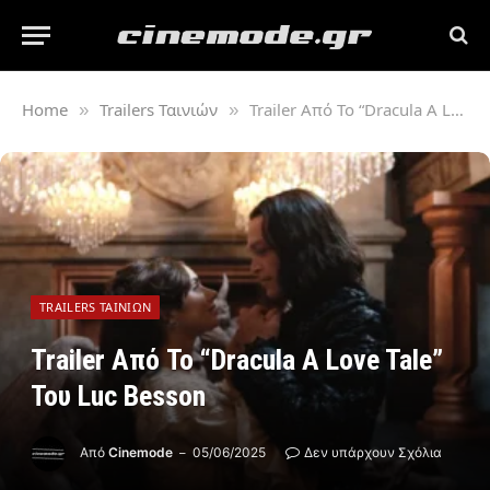
Home
Trailers Ταινιών
Trailer Από Το “Dracula A Love Tale” Του Luc Besson
»
»
TRAILERS ΤΑΙΝΙΏΝ
Trailer Από Το “Dracula A Love Tale”
Του Luc Besson
Από
Cinemode
05/06/2025
Δεν υπάρχουν Σχόλια