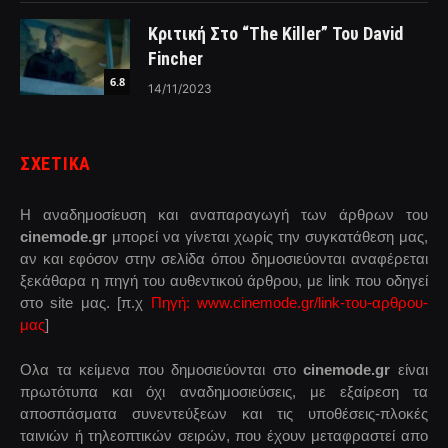
Κριτική Στο “The Killer” Του David
Fincher
6.8
14/11/2023
ΣΧΕΤΙΚΑ
Η αναδημοσίευση και αναπαραγωγή των άρθρων του
cinemode.gr
μπορεί να γίνεται χωρίς την συγκατάθεση μας,
αν και εφόσον στην σελίδα όπου δημοσιεύονται αναφέρεται
ξεκάθαρα η πηγή του αυθεντικού άρθρου, με link που οδηγεί
στο site μας. [π.χ
Πηγή: www.cinemode.gr/link-του-αρθρου-
μας
]
Ολα τα κείμενα που δημοσιεύονται στο
cinemode.gr
είναι
πρωτότυπα και όχι αναδημοσιεύσεις, με εξαίρεση τα
αποσπάσματα συνεντεύξεων και τις υποθέσεις-πλοκές
ταινιών ή τηλεοπτικών σειρών, που έχουν μεταφραστεί απο