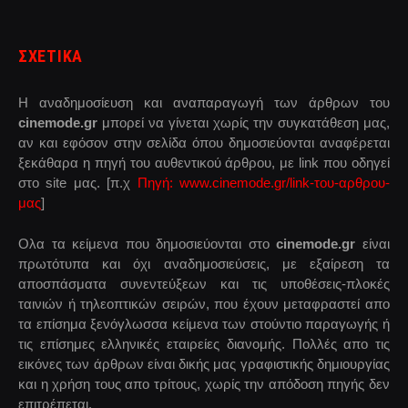
ΣΧΕΤΙΚΑ
Η αναδημοσίευση και αναπαραγωγή των άρθρων του
cinemode.gr
μπορεί να γίνεται χωρίς την συγκατάθεση μας,
αν και εφόσον στην σελίδα όπου δημοσιεύονται αναφέρεται
ξεκάθαρα η πηγή του αυθεντικού άρθρου, με link που οδηγεί
στο site μας. [π.χ
Πηγή: www.cinemode.gr/link-του-αρθρου-
μας
]
Ολα τα κείμενα που δημοσιεύονται στο
cinemode.gr
είναι
πρωτότυπα και όχι αναδημοσιεύσεις, με εξαίρεση τα
αποσπάσματα συνεντεύξεων και τις υποθέσεις-πλοκές
ταινιών ή τηλεοπτικών σειρών, που έχουν μεταφραστεί απο
τα επίσημα ξενόγλωσσα κείμενα των στούντιο παραγωγής ή
τις επίσημες ελληνικές εταιρείες διανομής. Πολλές απο τις
εικόνες των άρθρων είναι δικής μας γραφιστικής δημιουργίας
και η χρήση τους απο τρίτους, χωρίς την απόδοση πηγής δεν
επιτρέπεται.