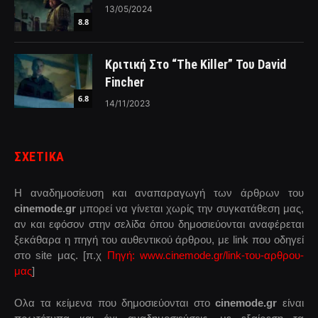
13/05/2024
8.8
Κριτική Στο “The Killer” Του David
Fincher
6.8
14/11/2023
ΣΧΕΤΙΚΑ
Η αναδημοσίευση και αναπαραγωγή των άρθρων του
cinemode.gr
μπορεί να γίνεται χωρίς την συγκατάθεση μας,
αν και εφόσον στην σελίδα όπου δημοσιεύονται αναφέρεται
ξεκάθαρα η πηγή του αυθεντικού άρθρου, με link που οδηγεί
στο site μας. [π.χ
Πηγή: www.cinemode.gr/link-του-αρθρου-
μας
]
Ολα τα κείμενα που δημοσιεύονται στο
cinemode.gr
είναι