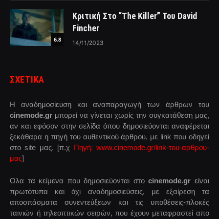
Κριτική Στο “The Killer” Του David
Fincher
6.8
14/11/2023
ΣΧΕΤΙΚΑ
Η αναδημοσίευση και αναπαραγωγή των άρθρων του
cinemode.gr
μπορεί να γίνεται χωρίς την συγκατάθεση μας,
αν και εφόσον στην σελίδα όπου δημοσιεύονται αναφέρεται
ξεκάθαρα η πηγή του αυθεντικού άρθρου, με link που οδηγεί
στο site μας. [π.χ
Πηγή: www.cinemode.gr/link-του-αρθρου-
μας
]
Ολα τα κείμενα που δημοσιεύονται στο
cinemode.gr
είναι
πρωτότυπα και όχι αναδημοσιεύσεις, με εξαίρεση τα
αποσπάσματα συνεντεύξεων και τις υποθέσεις-πλοκές
ταινιών ή τηλεοπτικών σειρών, που έχουν μεταφραστεί απο