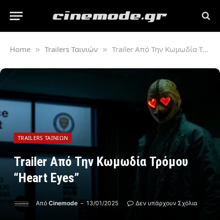
Home
Trailers Ταινιών
Trailer Από Την Κωμωδία Τρόμου “Heart Eyes”
»
»
TRAILERS ΤΑΙΝΙΏΝ
Trailer Από Την Κωμωδία Τρόμου
“Heart Eyes”
Από
Cinemode
13/01/2025
Δεν υπάρχουν Σχόλια